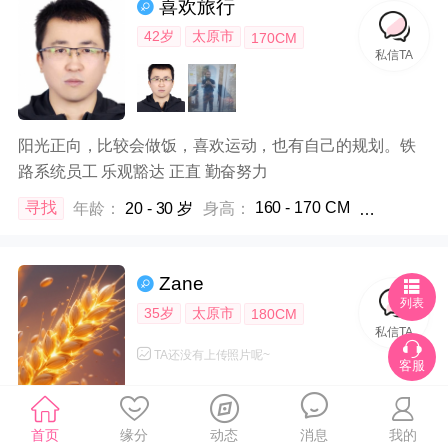
喜欢旅行
42岁
太原市
170CM
私信TA
阳光正向，比较会做饭，喜欢运动，也有自己的规划。铁
路系统员工 乐观豁达 正直 勤奋努力
160 - 170 CM
寻找
年龄：
20 - 30 岁
身高：
体重：
不限
Zane
列表
35岁
太原市
180CM
私信TA
TA还没有上传照片呢~
客服
性格开朗、胸怀宽广的人
首页
缘分
动态
消息
我的