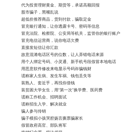
代为投资理财黄金、期货等，承诺高额回报
股市骗子，黑嘴乱说
超低价推荐商品，货到付款，骗取定金
冒充银行通知，让你透露卡号、密码等信息
冒充法院、检察院、公安局等机关，监管你的银行账户
冒充电信运营商，说你电话欠费
直接发短信让你汇款
故意混淆电话区号的位数，让人弄错电话来源
用个人绑定号码、小灵通、新手机号段假冒本地电话
用恶意软件修改来电显示号码诈骗钱财
谎称家人生病、发生车祸、钱包丢失等
装熟人、套近乎，再找你借钱
装贫困大学女生，用“第一次”换学费、医药费
谎称工作机会、招聘面试
谎称招生入学、解决就业
骗人参与传销
骗子模拟小孩哭腔扬言撕票骗家长
假冒政府高官、部队将军