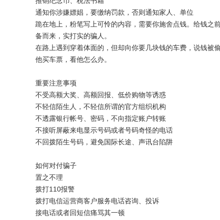
推销纪念币、税法书籍
通知你涉嫌嫖娼，要缴纳罚款，否则通知家人、单位
跪在地上，粉笔写上可怜的内容，需要你施舍点钱。给钱之
备而来，实打实的骗人。
在路上遇到穿着体面的，但却向你要几块钱的车费，说钱被
他买车票，看他怎么办。
重要注意事项
不受高额大奖、高额回报、低价购物等诱惑
不轻信陌生人，不轻信所谓的官方组织机构
不透露银行帐号、密码，不向指定账户转账
不接听屏蔽来电显示号码或者号码奇怪的电话
不回拨陌生号码，避免国际长途、声讯台陷阱
如何对付骗子
置之不理
拨打110报警
拨打电信运营商客户服务电话咨询、投诉
接电话或者回短信痛骂其一顿