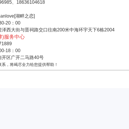
96985
、18636104618
nlove[湖畔之恋]
0-20：00
泽西大街与晋祠路交口往南200米中海环宇天下6栋2004
津)服务中心
71889
0-18：00
南开区广开二马路40号
联系，将竭尽全力给您提供帮助！