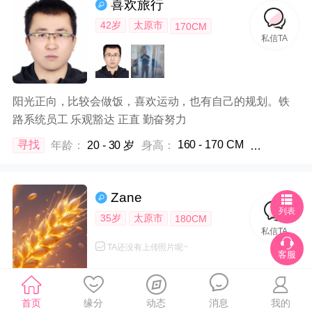
喜欢旅行
42岁
太原市
170CM
私信TA
阳光正向，比较会做饭，喜欢运动，也有自己的规划。铁
路系统员工 乐观豁达 正直 勤奋努力
160 - 170 CM
寻找
年龄：
20 - 30 岁
身高：
体重：
不限
Zane
列表
35岁
太原市
180CM
私信TA
TA还没有上传照片呢~
客服
性格开朗、胸怀宽广的人
首页
缘分
动态
消息
我的