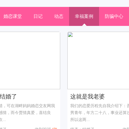
婚恋课堂
日记
动态
幸福案例
防骗中心
结婚了
这就是我老婆
错，可在湖畔妈妈婚恋交友网我
我们的恋爱历程先自我介绍下：
感情，而今贾情真爱，喜结良
男青年，年方二十八，事业还算
...
所以这两...