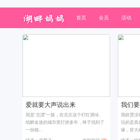
首页
会员
活动
爱就要大声说出来
我们要
我是“北漂”一族，在北京这个灯红酒绿、
我姓贾没
纸醉金迷的城市里打拼多年，终于找到了
玩的是真
一份稳...
缘，皆大欢