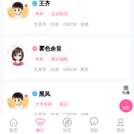
王齐
本科
企业职员
太原市
· 30岁
· 180CM
· 未婚
雾色余音
本科
国企编制
太原市
· 33岁
· 160CM
· 离异
头像
黑风
大学专科
私企
顶部
太原市
· 35岁
· 170CM
· 未婚
首页
缘分
动态
消息
我的