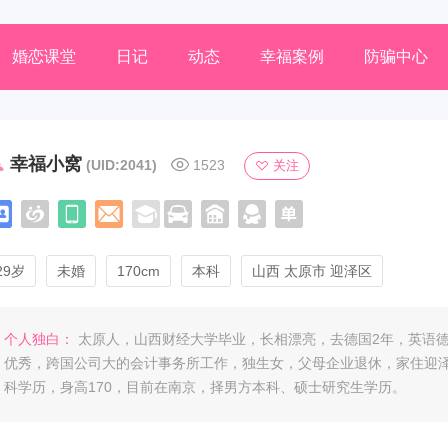
婚恋课堂
日记
动态
幸福案例
防骗中心
幸福小窝
(UID:2041)
1523
关注
29岁
未婚
170cm
本科
山西 太原市 迎泽区
个人独白：
太原人，山西财经大学毕业，长相漂亮，去德国2年，英语
优秀，跨国公司大的会计事务所工作，独生女，父母企业退休，家住迎
科学历，身高170，目前在南京，择男方本科、硕士研究生学历。