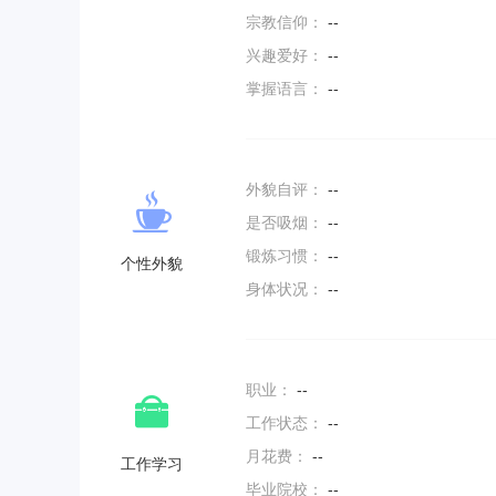
宗教信仰：
--
兴趣爱好：
--
掌握语言：
--
外貌自评：
--
是否吸烟：
--
锻炼习惯：
--
个性外貌
身体状况：
--
职业：
--
工作状态：
--
月花费：
--
工作学习
毕业院校：
--