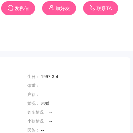
发私信
加好友
联系TA
生日：
1997-3-4
体重：
--
户籍：
--
婚况：
未婚
购车情况：
--
小孩情况：
--
民族：
--