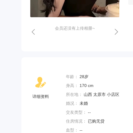
会员还没有上传相册~
年龄：
28岁
身高：
170 cm
所在地：
山西 太原市 小店区
详细资料
婚况：
未婚
交友类型：
--
住房情况：
已购无贷
血型：
--