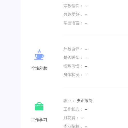
宗教信仰：
--
兴趣爱好：
--
掌握语言：
--
外貌自评：
--
是否吸烟：
--
锻炼习惯：
--
个性外貌
身体状况：
--
职业：
央企编制
工作状态：
--
月花费：
--
工作学习
毕业院校：
--