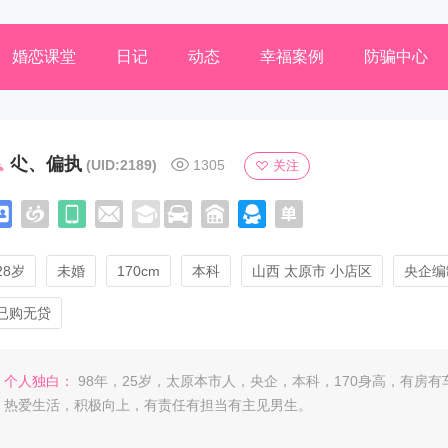
婚恋课堂
日记
动态
幸福案例
防骗中心
尐、偏执
(UID:2189)
1305
关注
28岁
未婚
170cm
本科
山西 太原市 小店区
央企编
已购无贷
个人独白：
98年，25岁，太原本市人，央企，本科，170身高，有房有
热爱生活，积极向上，有责任有担当有主见男生。