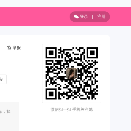
登录
|
注册
举报
制
微信扫一扫 手机关注她
车，择