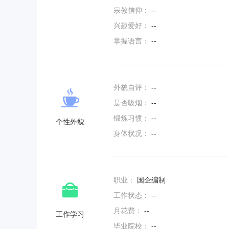
宗教信仰：
--
兴趣爱好：
--
掌握语言：
--
外貌自评：
--
是否吸烟：
--
锻炼习惯：
--
个性外貌
身体状况：
--
职业：
国企编制
工作状态：
--
月花费：
--
工作学习
毕业院校：
--