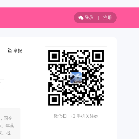
登录
|
注册
举报
市
微信扫一扫 手机关注她
婚，国企
师。年薪
家。找