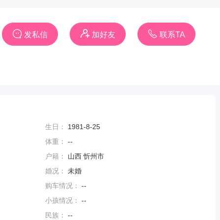
一位未婚，163以上，年龄比我，本科及其以上学历，有相对稳定的工
贤惠，合眼缘女生为妻。
发私信
加好友
联系TA
生日：
1981-8-25
体重：
--
户籍：
山西 忻州市
婚况：
未婚
购车情况：
--
小孩情况：
--
民族：
--