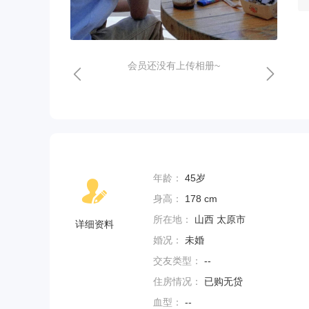
会员还没有上传相册~
年龄：
45岁
身高：
178 cm
所在地：
山西 太原市
详细资料
婚况：
未婚
交友类型：
--
住房情况：
已购无贷
血型：
--