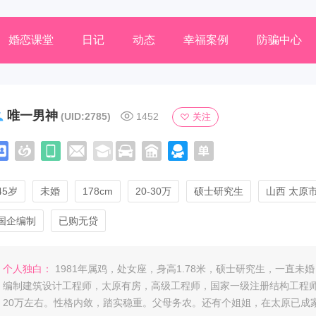
婚恋课堂
日记
动态
幸福案例
防骗中心
唯一男神
(UID:2785)
1452
关注
45岁
未婚
178cm
20-30万
硕士研究生
山西 太原
国企编制
已购无贷
个人独白：
1981年属鸡，处女座，身高1.78米，硕士研究生，一直未
编制建筑设计工程师，太原有房，高级工程师，国家一级注册结构工程
20万左右。性格内敛，踏实稳重。父母务农。还有个姐姐，在太原已成