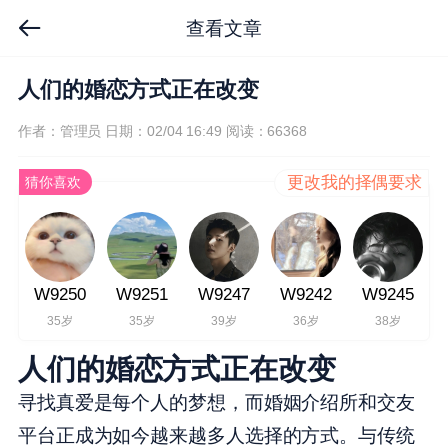
查看文章
人们的婚恋方式正在改变
作者：管理员
日期：02/04 16:49
阅读：66368
更改我的择偶要求
猜你喜欢
W9250
W9251
W9247
W9242
W9245
35岁
35岁
39岁
36岁
38岁
人们的婚恋方式正在改变
寻找真爱是每个人的梦想，而婚姻介绍所和交友
平台正成为如今越来越多人选择的方式。与传统