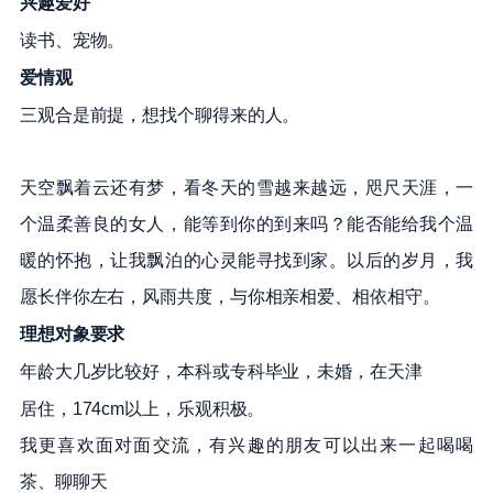
兴趣爱好
读书、
宠物
。
爱情观
三观合是前提，想找个聊得来的人。
天空飘着云还有梦，看冬天的雪越来越远，咫尺天涯，一
个温柔善良的女人，能等到你的到来吗？能否能给我个温
暖的怀抱，让我飘泊的心灵能寻找到家。以后的岁月，我
愿长伴你左右，风雨共度，与你相亲相爱、相依相守。
理想对象要求
年龄
大几岁比较好
，
本科
或
专科
毕业，未婚，在
天津
居住，
174cm以上，
乐观积极
。
我更喜欢面对面交流，有兴趣的朋友可以出来一起喝喝
茶、聊聊天