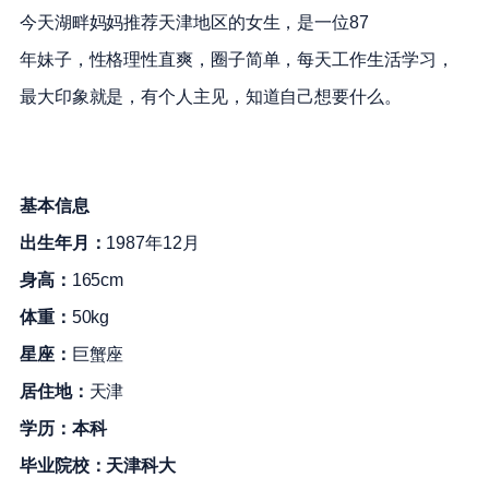
今天
湖畔妈妈
推荐
天津
地区的女生，是一位
8
7
年妹子，性格理性直爽，
圈子简单，每天工作生活学习，
最大印象就是，
有个人主见，
知道自己想要什么。
基本信息
出生年月：
198
7
年
12
月
身高：
16
5
cm
体重：
50
kg
星座：
巨蟹座
居住地：
天津
学历：
本科
毕业院校：
天津科大