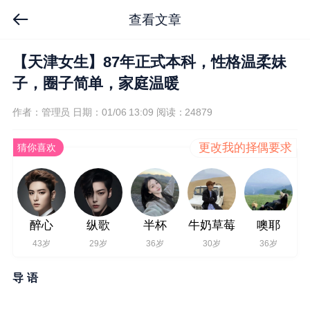
查看文章
【天津女生】87年正式本科，性格温柔妹
子，圈子简单，家庭温暖
作者：管理员
日期：01/06 13:09
阅读：24879
更改我的择偶要求
猜你喜欢
醉心
纵歌
半杯
牛奶草莓
噢耶
43岁
29岁
36岁
30岁
36岁
导
语