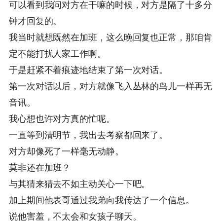
可以看到我问对方在干嘛的时候，对方是隔了十多分
钟才回复的。
我当时就想既然在加班，这么晚回复也正常，那咱肯
定不能打扰人家工作啊。
于是赶紧不着痕迹地结束了第一次对话。
第一次对话以后，对方就像飞入丛林的鸟儿一样再无
音讯。
我心想也许对方真的忙呢。
一直等到清明节，我出去考察都回来了。
对方却像死了一样毫无动静。
莫非还在加班？
与其猜来猜去不如主动关心一下吧。
加上期间他表哥通过我弟向我传达了一个信息。
说他害羞，不太会和女孩子聊天。