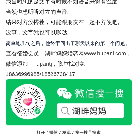
我当时想的是文字有时候不如语音来得有温度。
当然也想听听对方的声音。
结果对方没搭茬，可能跟朋友在一起不方便吧。
没事，文字我也可以聊哒。
简单地几句之后，他终于问出了聊天以来的第一个问题。
查看征婚会员，湖畔妈妈婚恋网www.hupani.com，
微信添加：hupantj，脱单找对象
18636996985/18526738417